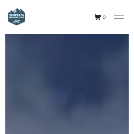
O
0
p
e
n
M
e
n
u